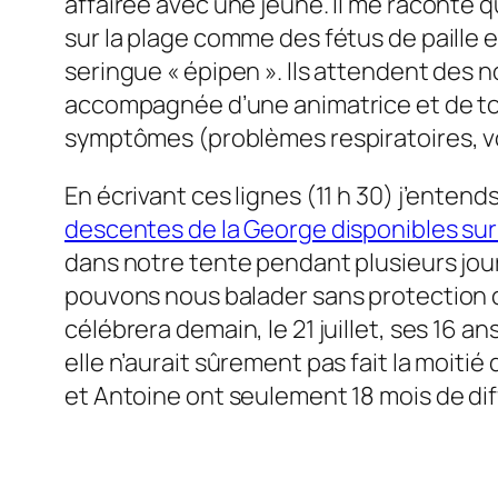
affairée avec une jeune. Il me raconte q
sur la plage comme des fétus de paille e
seringue « épipen ». Ils attendent des no
accompagnée d’une animatrice et de tou
symptômes (problèmes respiratoires, v
En écrivant ces lignes (11 h 30) j’entend
descentes de la George disponibles sur
dans notre tente pendant plusieurs jours
pouvons nous balader sans protection co
célébrera demain, le 21 juillet, ses 16 an
elle n’aurait sûrement pas fait la moiti
et Antoine ont seulement 18 mois de di