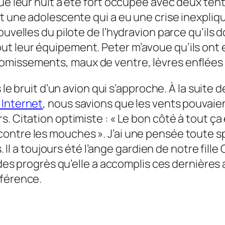
ue leur nuit a été fort occupée avec deux tent
t une adolescente qui a eu une crise inexpliqu
uvelles du pilote de l’hydravion parce qu’ils do
t leur équipement. Peter m’avoue qu’ils ont e
omissements, maux de ventre, lèvres enflées 
s le bruit d’un avion qui s’approche. À la suite
 Internet
, nous savions que les vents pouvaie
. Citation optimiste : « Le bon côté à tout ça
ntre les mouches ». J’ai une pensée toute sp
s. Il a toujours été l’ange gardien de notre fill
é des progrès qu’elle a accomplis ces dernière
fférence.