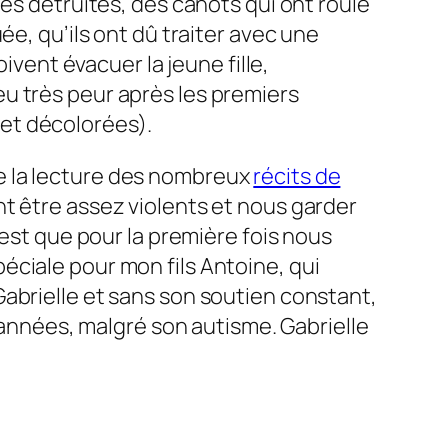
es détruites, des canots qui ont roulé
ée, qu’ils ont dû traiter avec une
ivent évacuer la jeune fille,
u très peur après les premiers
et décolorées).
 de la lecture des nombreux
récits de
nt être assez violents et nous garder
 est que pour la première fois nous
éciale pour mon fils Antoine, qui
e Gabrielle et sans son soutien constant,
s années, malgré son autisme. Gabrielle