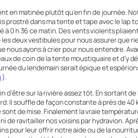
nt en matinée plutôt qu’en fin de journée. Not
is prostré dans ma tente et tape avec le
lap t
à 0 h 36 ce matin. Des vents violents pliaien
es deux vestibules pour nous assurer que rien 
ue nous ayons à crier pour nous entendre. Ava
eaux de coin de la tente moustiquaire et d’y d
ournée du lendemain serait épique et espérion
q
).
 d’être sur la rivière assez tôt. En sortant de
ord. Il souffle de façon constante à près de 4
ont de mise. Finalement la vraie température
i de ravitailler nos voisins par hydravion. Ap
s pour leur offrir notre aide ou de la nourritu