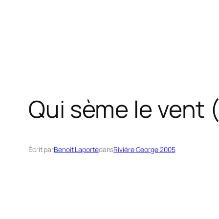
Qui sème le vent 
Écrit par
Benoit Laporte
dans
Rivière George 2005