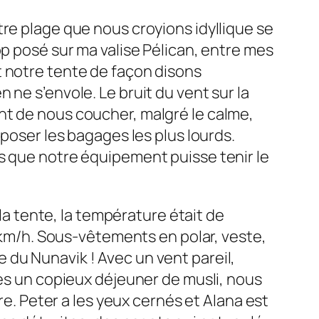
re plage que nous croyions idyllique se
op
posé sur ma valise Pélican, entre mes
t notre tente de façon disons
ne s’envole. Le bruit du vent sur la
nt de nous coucher, malgré le calme,
époser les bagages les plus lourds.
s que notre équipement puisse tenir le
 la tente, la température était de
0 km/h. Sous-vêtements en polar, veste,
 du Nunavik ! Avec un vent pareil,
rès un copieux déjeuner de musli, nous
re. Peter a les yeux cernés et Alana est