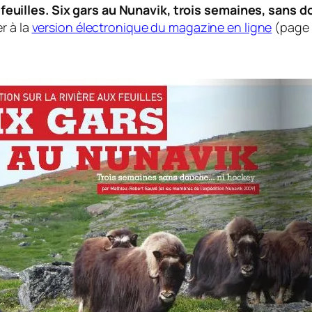
x feuilles. Six gars au Nunavik, trois semaines, sans
r à la
version électronique du magazine en ligne
(page 