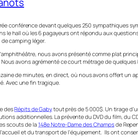
anots
e soirée conférence devant quelques 250 sympathiques sy
s le hall où les 6 pagayeurs ont répondu aux questions su
l de camping léger.
 l’amphithéâtre, nous avons présenté comme plat princi
es. Nous avons agrémenté ce court métrage de quelques br
zaine de minutes, en direct, où nous avons offert un ap
. Avec une fin tragique.
me des
Répits de Gaby
tout près de 5 000$. Un tirage d’u
tions additionnelles. La prévente du DVD du film, du CD
es scouts de la
148e Notre-Dame des Champs
de Repent
 l’accueil et du transport de l’équipement. Ils ont conser