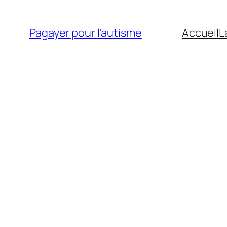
Aller
au
Pagayer pour l'autisme
Accueil
L
contenu